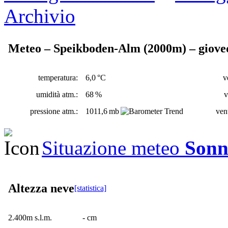
Archivio
Meteo – Speikboden-Alm (2000m) – giovedì
temperatura:
6,0 °C
v
umidità atm.:
68 %
v
pressione atm.:
1011,6 mb
ven
Situazione meteo
Sonnk
Altezza neve
[statistica]
2.400m s.l.m.
- cm