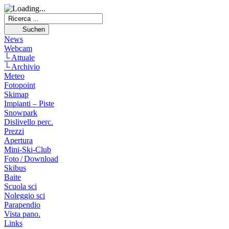
News
Webcam
└ Attuale
└ Archivio
Meteo
Fotopoint
Skimap
Impianti – Piste
Snowpark
Dislivello perc.
Prezzi
Apertura
Mini-Ski-Club
Foto / Download
Skibus
Baite
Scuola sci
Noleggio sci
Parapendio
Vista pano.
Links